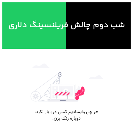
شب دوم چالش فریلنسینگ دلاری