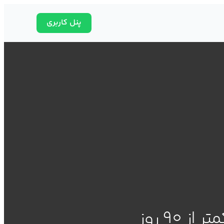
پنل کاربری
از 90 روز