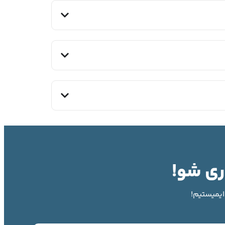
ری شو!
وایمیستیم!