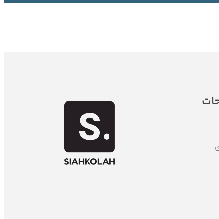
حات
ی