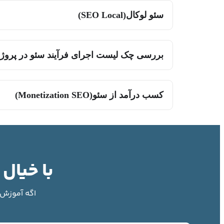
سئو لوکال(SEO Local)
بررسی چک لیست اجرای فرآیند سئو در پروژه
کسب درآمد از سئو(Monetization SEO)
با خیال
اگه آموزش‌ه