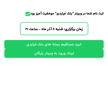
ثبت نام شما در وبینار "بلک فرایدی" موفقیت آمیز بود
زمان برگزاری: شنبه 8 آذر ماه - ساعت 21
خرید مستقیم بسته های بلک فرایدی
لینک ورود به وبینار رایگان