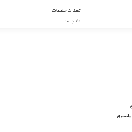
تعداد جلسات
70 جلسه
ی
ریلنسری