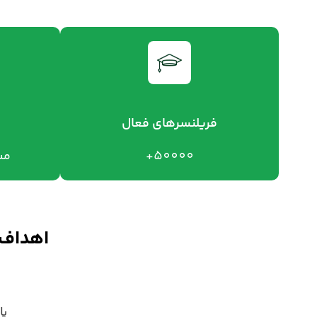
فریلنسرهای فعال
50000+
مش
اهداف 
یا