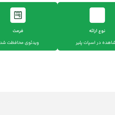
نوع ارائه
فرمت
اهده در اسپات پلیر
ویدئوی محافظت شد
قیمت
1/980/000 تومان