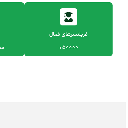
فریلنسرهای فعال
50000+
مش
خرید و شروع یادگیری